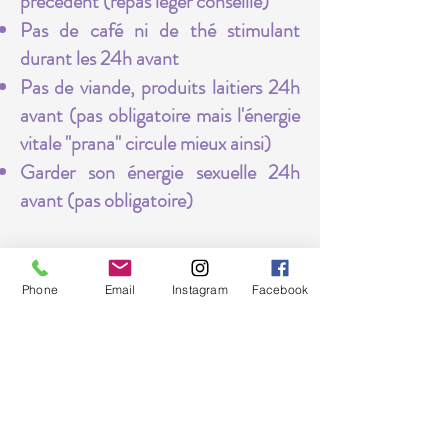
précèdent (repas léger conseillé)
Pas de café ni de thé stimulant
durant les 24h avant
Pas de viande, produits laitiers 24h
avant (pas obligatoire mais l'énergie
vitale "prana" circule mieux ainsi)
Garder son énergie sexuelle 24h
avant (pas obligatoire)
Après la séance :
Boire beaucoup d’eau
Phone
Email
Instagram
Facebook
Prendre un temps de repos et
d’intégration
S’ancrer : marche en nature,
exercices de connexion à la terre,
manger...