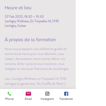
Heure et lieu
07 Feb 2020, 18:30 – 19:30
Lentigny Wellness, En Treysalles 14, 1745
Lentigny, Suisse
À propos de la formation
Nous vous proposons une méditation guidée et 
sonore d'une heure pour vous détendre, vous 
relaxer, déconnecter votre mental, libérer vos 
tensions, lâcher-prise et vous recentrer, vous 
réaligner et retrouver l'harmonie de vos énergies. 
Lieu: Lentigny Wellness, en Treyssales 14, 1745 
Lentigny (organisé avec "Au Souffle de l'Ame")
Matériel à apporter: 
Une couverture, un coussin, un linge  
Phone
Email
Instagram
Facebook