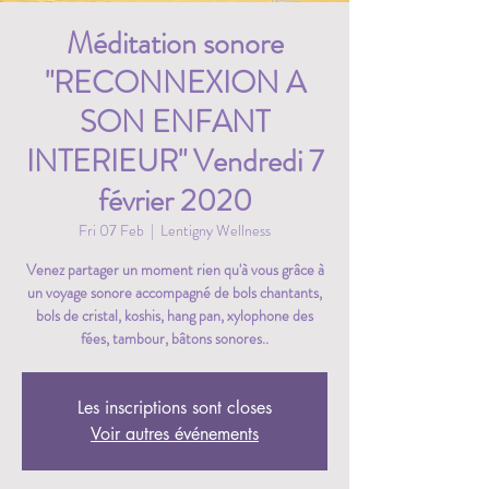
Méditation sonore
"RECONNEXION A
SON ENFANT
INTERIEUR" Vendredi 7
février 2020
Fri 07 Feb
  |  
Lentigny Wellness
Venez partager un moment rien qu'à vous grâce à
un voyage sonore accompagné de bols chantants,
bols de cristal, koshis, hang pan, xylophone des
fées, tambour, bâtons sonores..
Les inscriptions sont closes
Voir autres événements