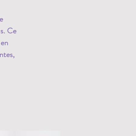
e
us. Ce
 en
ntes,