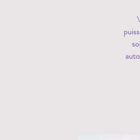
puiss
so
auto