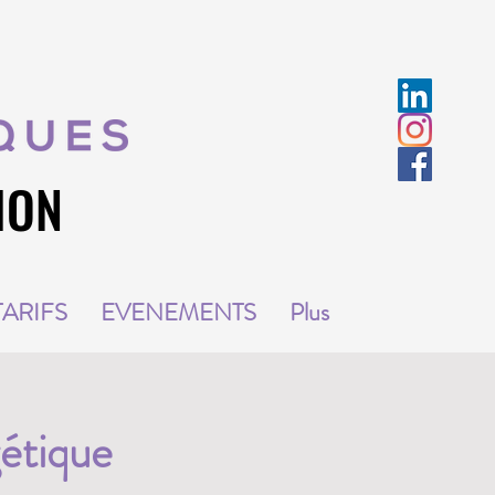
ION
ION
TARIFS
EVENEMENTS
Plus
étique