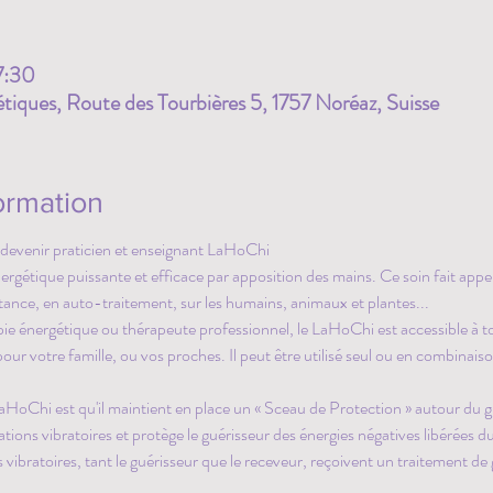
7:30
iques, Route des Tourbières 5, 1757 Noréaz, Suisse
ormation
devenir praticien et enseignant LaHoChi
étique puissante et efficace par apposition des mains. Ce soin fait appel 
stance, en auto-traitement, sur les humains, animaux et plantes...
e énergétique ou thérapeute professionnel, le LaHoChi est accessible à t
pour votre famille, ou vos proches. Il peut être utilisé seul ou en combinais
HoChi est qu'il maintient en place un « Sceau de Protection » autour du gu
tions vibratoires et protège le guérisseur des énergies négatives libérées 
 vibratoires, tant le guérisseur que le receveur, reçoivent un traitement d