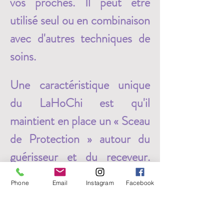
vos proches. Il peut être 
utilisé seul ou en combinaison 
avec d'autres techniques de 
soins. 
Une caractéristique unique 
du LaHoChi est qu'il 
maintient en place un « Sceau 
de Protection » autour du 
guérisseur et du receveur. 
Cette protection s’oppose 
Phone
Email
Instagram
Facebook
aux perturbations vibratoires 
et protège le guérisseur des 