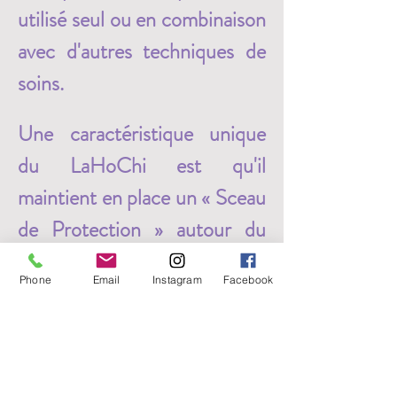
utilisé seul ou en combinaison 
avec d'autres techniques de 
soins. 
Une caractéristique unique 
du LaHoChi est qu'il 
maintient en place un « Sceau 
de Protection » autour du 
guérisseur et du receveur. 
Phone
Email
Instagram
Facebook
Cette protection s’oppose 
aux perturbations vibratoires 
et protège le guérisseur des 
énergies négatives libérées 