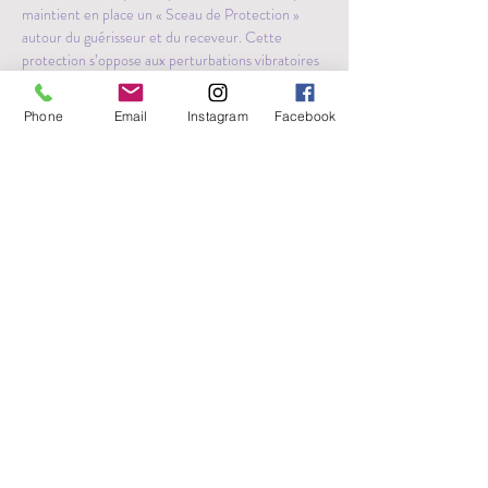
maintient en place un « Sceau de Protection » 
autour du guérisseur et du receveur. Cette 
protection s’oppose aux perturbations vibratoires 
et protège le guérisseur des énergies négatives 
libérées durant la guérison. Comme avec les 
Phone
Email
Instagram
Facebook
autres méthodes de guérisons vibratoires, tant le 
guérisseur que le receveur, reçoivent un 
traitement de guérison durant…
Plus >
Partager cet événement
Français et anglais