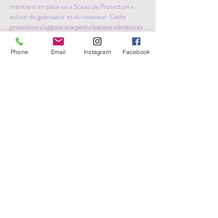
maintient en place un « Sceau de Protection » 
autour du guérisseur et du receveur. Cette 
protection s’oppose aux perturbations vibratoires 
et protège le guérisseur des énergies négatives 
libérées durant la guérison. Comme avec les 
Phone
Email
Instagram
Facebook
autres méthodes de guérisons vibratoires, tant le 
guérisseur que le receveur, reçoivent un 
traitement de guérison durant…
Plus >
Partager cet événement
Français et anglais