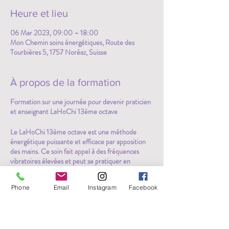
Heure et lieu
06 Mar 2023, 09:00 – 18:00
Mon Chemin soins énergétiques, Route des
Tourbières 5, 1757 Noréaz, Suisse
À propos de la formation
Formation sur une journée pour devenir praticien
et enseignant LaHoChi 13ème octave
Le LaHoChi 13ème octave est une méthode
énergétique puissante et efficace par apposition
des mains. Ce soin fait appel à des fréquences
vibratoires élevées et peut se pratiquer en
présentiel, à distance, en auto-traitement, sur les
humains, animaux et plantes, la Terre...
Phone
Email
Instagram
Facebook
Il permet d'intégrer et d'accéder à des énergies
subtiles de guérison aux fréquences très élevées,
ouvrant à la conscience multidimensionnelle.