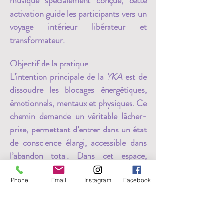
musique spécialement conçue, cette 
activation guide les participants vers un 
voyage intérieur libérateur et 
transformateur.
Objectif de la pratique
L’intention principale de la 
YKA
 est de 
dissoudre les blocages énergétiques, 
émotionnels, mentaux et physiques. Ce 
chemin demande un véritable lâcher-
prise, permettant d’entrer dans un état 
de conscience élargi, accessible dans 
l’abandon total. Dans cet espace, 
l’énergie vitale s’active naturellement 
par résonance, entraînant une 
Phone
Email
Instagram
Facebook
réorganisation du système nerveux 
autonome et  
des processus d’auto-